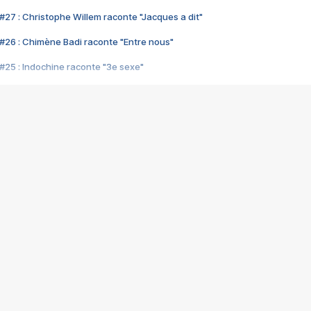
#27 : Christophe Willem raconte "Jacques a dit"
#26 : Chimène Badi raconte "Entre nous"
#25 : Indochine raconte "3e sexe"
#24 : Zaho raconte "C'est chelou"
#23 : Patrick Bruel raconte "Au café des délices"
#22 : Kyo raconte "Le chemin"
#21 : Nolwenn Leroy raconte "Cassé"
#20 : Patrick Hernandez raconte "Born to be alive"
#19 : Lorie raconte "Près de moi"
#18 : Michael Jones raconte "A nos actes manqués" (avec Jean-Jacque
#17 : Khaled raconte "Aïcha"
#16 : Corneille raconte "Parce qu'on vient de loin"