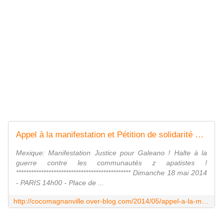
Appel à la manifestation et Pétition de solidarité avec les zapatistes
Mexique: Manifestation Justice pour Galeano ! Halte à la
guerre contre les communautés z apatistes !
********************************************** Dimanche 18 mai 2014
- PARIS 14h00 - Place de ...
http://cocomagnanville.over-blog.com/2014/05/appel-a-la-manifestation-et-petition-de-solidarite-avec-les-zapatistes.html