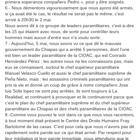
primera esperanza compañero Pedro », pour y être soignés.
6.- Nous démentons vigoureusement que nous ayons été armés,
si ça avait été le cas, le résultat ne serait pas le même, c'est
arrivé à 20h30 le 2 mai.
Nous avons dit à ce groupe de leaders paramilitaires, c'est-à-dire
les 15 qui étaient avec nous, de sortir pour contrôler leurs
hommes mais aucun d'entre eux n'a voulu sortir.
7.- Aujourd'hui, 5 mai, nous avons vu ce que dit le mauvais
gouvernement du Chiapas qui a arrêté 5 personnes, dont l'une
est bien un leader paramilitaire de la CIOAC, qui est Conrado
Hernández Pérez ; les autres nous ne les connaissons pas, mais
eux se connaissent, surtout le chef supérieur paramilitaire
Manuel Velasco Cuello et aussi le chef paramilitaire suprême de
Peña Nieto, mais : les assassins criminels paramilitaires qui ont
pris la vie et donné un coup de grâce à notre compañero Jose
luis Solis lopez ne sont pas arrêtés, ils sont toujours à La
Realidad, et continuent à provoquer et ils continueront parce que
c'est le plan du chef paramilitaire suprême et du chef supérieur
paramilitaire au Chiapas et des chefs paramilitaires de la CIOAC.
8.-Comme vous pouvez le voir dans ce que nous vous racontons,
à tout moment était présent le Centre des Droits Humains Fray
Bartolomé de las casas. C'est pour cela que nous n'avons pas dit
rapidement notre parole sur ce qui était arrivé. Par respect pour
leur médiation et leur parole impartiale, nous attendions que le