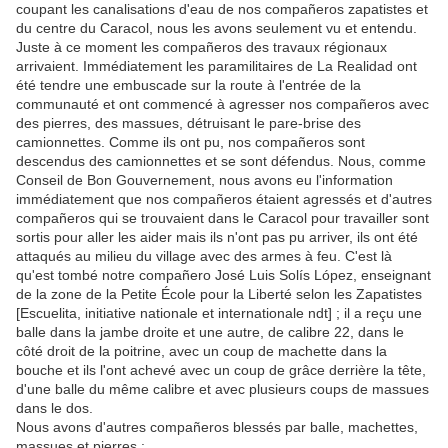
coupant les canalisations d'eau de nos compañeros zapatistes et
du centre du Caracol, nous les avons seulement vu et entendu.
Juste à ce moment les compañeros des travaux régionaux
arrivaient. Immédiatement les paramilitaires de La Realidad ont
été tendre une embuscade sur la route à l'entrée de la
communauté et ont commencé à agresser nos compañeros avec
des pierres, des massues, détruisant le pare-brise des
camionnettes. Comme ils ont pu, nos compañeros sont
descendus des camionnettes et se sont défendus. Nous, comme
Conseil de Bon Gouvernement, nous avons eu l'information
immédiatement que nos compañeros étaient agressés et d'autres
compañeros qui se trouvaient dans le Caracol pour travailler sont
sortis pour aller les aider mais ils n'ont pas pu arriver, ils ont été
attaqués au milieu du village avec des armes à feu. C'est là
qu'est tombé notre compañero José Luis Solís López, enseignant
de la zone de la Petite École pour la Liberté selon les Zapatistes
[Escuelita, initiative nationale et internationale ndt] ; il a reçu une
balle dans la jambe droite et une autre, de calibre 22, dans le
côté droit de la poitrine, avec un coup de machette dans la
bouche et ils l'ont achevé avec un coup de grâce derrière la tête,
d'une balle du même calibre et avec plusieurs coups de massues
dans le dos.
Nous avons d'autres compañeros blessés par balle, machettes,
massues et pierres :