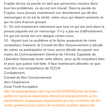
Frayba donne sa parole en tant que personnes neutres dans
tous les problèmes, ce qui est son travail. Dans la parole du
Frayba, vous pouvez maintenant voir directement qui dit des
mensonges et où est la vérité, selon ceux qui étaient présents et
qui ne sont d'aucun groupe.
9.- On voit maintenant clairement que tout ce qui est sorti dans la
presse payante est un mensonge. Il n'y a pas eu d'affrontement.
Ce qui est arrivé est une attaque contre nous.
10.- Voyant tout ce problème et le lâche assassinat de notre
compañero Galeano, le Conseil de Bon Gouvernement a décidé
de retirer sa participation et nous avons décidé de passer aux
mains du Commandement Général de l'Armée Zapatiste de
Libération Nationale toute cette affaire, pour qu'ils enquêtent bien
et pour que justice soit faite. Il faut maintenant attendre ce que
vont dire nos compañeros de l'EZLN.
Cordialement,
Conseil de Bon Gouvernement
Vers l'espérance
Zone Forêt frontalière
http://enlacezapatista.ezln.org.mx/2014/05/05/junta-de-buen-
gobierno-hacia-la-esperanza-denuncia-energicamente-a-los-
paramilitares-cioaquistas-organizados-por-los-3-niveles-de-los-
malos-gobiernos-en-contra-de-nuestros-pueblos-bases-de-