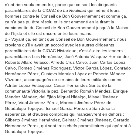
n'ont rien voulu entendre, parce que ce sont les dirigeants
paramilitaires de la CIOAC de
La Realidad
qui mènent leurs
hommes contre le Conseil de Bon Gouvernement et comme ça,
ça n'a pas pu être résolu et ils ont emmené en la tirant la
camionnette du Conseil de Bon Gouvernement jusqu'à la Maison
de l'Ejido et elle est encore entre leurs mains.
2.- Voyant ça, en tant que Conseil de Bon Gouvernement, nous
croyions qu'il y avait un accord avec les autres dirigeants
paramilitaires de la CIOAC Historique, c'est-à-dire les leaders
paramilitaires Luis Hernández, José Antonio Vázquez Hernández,
Roberto Alfaro Velasco, Alfredo Cruz Calvo, Juan Carlos López
Calvo, Romeo Jiménez Rodríguez, Víctor García López, Conrado
Hernández Pérez, Gustavo Morales López et Roberto Méndez
Vázquez, accompagnés de certains de leurs militants comme
Adrián López Velásquez, Cesar Hernández Santiz de la
communauté Victoria la paz, Bernardo Román Méndez, Enrique
Méndez Méndez, del Ejido Miguel Hidalgo, Misael Jiménez
Pérez, Vidal Jiménez Pérez, Marconi Jiménez Pérez de
Guadalupe Tepeyac, Ismael Garcia Perez de San José la
esperanza, et d'autres complices qui manœuvrent en dehors :
Gilberto Jiménez Hernández, Delmar Jiménez Jiménez, Gerardo
Hernandez Perez, qui sont trois chefs paramilitaires qui opèrent à
Guadalupe Tepeyac.