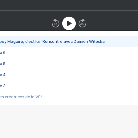
bey Maguire, c'est lui ! Rencontre avec Damien Witecka
e 6
e 5
e 4
e 3
s créatrices de la VF !
e 2
e 1
e Mektoub My Love arrive enfin ! Rencontre avec Shaïn Boumedine et Sal