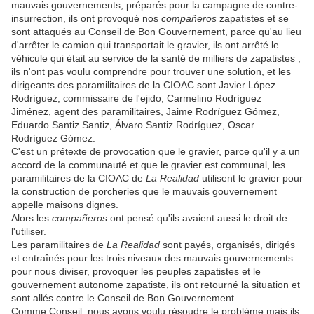
mauvais gouvernements, préparés pour la campagne de contre-
insurrection, ils ont provoqué nos
compañeros
zapatistes et se
sont attaqués au Conseil de Bon Gouvernement, parce qu'au lieu
d'arrêter le camion qui transportait le gravier, ils ont arrêté le
véhicule qui était au service de la santé de milliers de zapatistes ;
ils n'ont pas voulu comprendre pour trouver une solution, et les
dirigeants des paramilitaires de la CIOAC sont Javier López
Rodríguez, commissaire de l'ejido, Carmelino Rodríguez
Jiménez, agent des paramilitaires, Jaime Rodríguez Gómez,
Eduardo Santiz Santiz, Álvaro Santiz Rodríguez, Oscar
Rodríguez Gómez.
C'est un prétexte de provocation que le gravier, parce qu'il y a un
accord de la communauté et que le gravier est communal, les
paramilitaires de la CIOAC de
La Realidad
utilisent le gravier pour
la construction de porcheries que le mauvais gouvernement
appelle maisons dignes.
Alors les
compañeros
ont pensé qu'ils avaient aussi le droit de
l'utiliser.
Les paramilitaires de
La Realidad
sont payés, organisés, dirigés
et entraînés pour les trois niveaux des mauvais gouvernements
pour nous diviser, provoquer les peuples zapatistes et le
gouvernement autonome zapatiste, ils ont retourné la situation et
sont allés contre le Conseil de Bon Gouvernement.
Comme Conseil, nous avons voulu résoudre le problème mais ils