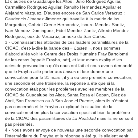
Et d'autres de Guadalupe los Altos : Julio Rodriguez Aguilar,
Carmellino Rodriguez Aguilar, Ranulfo Hernandez Aguilar et
Alejandro Vazquez. D'autres encore de San Carlos Veracruz :
Gaudencio Jimenez Jimenez qui travaille à la mairie de las
Margaritas, Gabriel Grene Hernandez, Isauro Mendez Santiz,
Ivan Mendez Dominguez, Fidel Mendez Zantiz, Alfredo Mendez
Rodriguez, eux de Veracruz, annexe de San Carlos.
3.- Connaissant les attitudes de ces leaders paramilitaires de la
CIOAC, c'est-à-dire la bande des «
Luises
», nous sommes
d'abord allés voir le Centre des Droits Humains Fray Bartolomé
de las casas [appelé Frayba, ndt], et leur avons expliqué les
actes de provocations qu'ils nous ont fait et nous avons demandé
que le Frayba aille parler aux
Luises
et leur donner une
convocation pour le 31 mars ; il y a eu une première convocation,
une seconde et une troisième, la réponse a été que si la
convocation était pour les problèmes avec les membres de la
CIOAC de Guadalupe los Altos, Santa Rosa el Copan, Diez de
Abril, San Francisco ou à San Jose el Puente, alors ils n'étaient
pas concernés et le Frayba a expliqué la situation de la
convocation et en plus la convocation spécifiait bien le problème
de la CIOAC des paramilitaires de
La Realidad
mais ils ne se sont
pas présentés.
4.- Nous avons envoyé de nouveau une seconde convocation par
l'intermédiaire du Frayba et la réponse a été qu'ils allaient venir