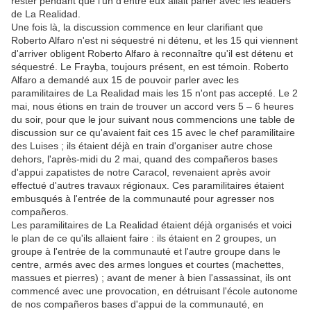
rester pendant que l'un d'entre eux allait parler avec les leaders
de La Realidad.
Une fois là, la discussion commence en leur clarifiant que
Roberto Alfaro n'est ni séquestré ni détenu, et les 15 qui viennent
d'arriver obligent Roberto Alfaro à reconnaître qu'il est détenu et
séquestré. Le Frayba, toujours présent, en est témoin. Roberto
Alfaro a demandé aux 15 de pouvoir parler avec les
paramilitaires de La Realidad mais les 15 n'ont pas accepté. Le 2
mai, nous étions en train de trouver un accord vers 5 – 6 heures
du soir, pour que le jour suivant nous commencions une table de
discussion sur ce qu'avaient fait ces 15 avec le chef paramilitaire
des Luises ; ils étaient déjà en train d'organiser autre chose
dehors, l'après-midi du 2 mai, quand des compañeros bases
d'appui zapatistes de notre Caracol, revenaient après avoir
effectué d'autres travaux régionaux. Ces paramilitaires étaient
embusqués à l'entrée de la communauté pour agresser nos
compañeros.
Les paramilitaires de La Realidad étaient déjà organisés et voici
le plan de ce qu'ils allaient faire : ils étaient en 2 groupes, un
groupe à l'entrée de la communauté et l'autre groupe dans le
centre, armés avec des armes longues et courtes (machettes,
massues et pierres) ; avant de mener à bien l'assassinat, ils ont
commencé avec une provocation, en détruisant l'école autonome
de nos compañeros bases d'appui de la communauté, en