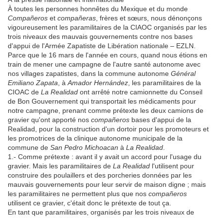
À toutes les personnes honnêtes du Mexique et du monde
Compañeros
et
compañeras
, frères et sœurs, nous dénonçons
vigoureusement les paramilitaires de la CIAOC organisés par les
trois niveaux des mauvais gouvernements contre nos bases
d'appui de l'Armée Zapatiste de Libération nationale – EZLN.
Parce que le 16 mars de l'année en cours, quand nous étions en
train de mener une campagne de l'autre santé autonome avec
nos villages zapatistes, dans la commune autonome
Général
Emiliano Zapata
, à
Amador Hernández
, les paramilitaires de la
CIOAC de
La Realidad
ont arrêté notre camionnette du Conseil
de Bon Gouvernement qui transportait les médicaments pour
notre campagne, prenant comme prétexte les deux camions de
gravier qu'ont apporté nos
compañeros
bases d'appui de la
Realidad, pour la construction d'un dortoir pour les promoteurs et
les promotrices de la clinique autonome municipale de la
commune de
San Pedro Michoacan
à
La Realidad
.
1.- Comme prétexte : avant il y avait un accord pour l'usage du
gravier. Mais les paramilitaires de
La Realidad
l'utilisent pour
construire des poulaillers et des porcheries données par les
mauvais gouvernements pour leur servir de maison digne ; mais
les paramilitaires ne permettent plus que nos
compañeros
utilisent ce gravier, c'était donc le prétexte de tout ça.
En tant que paramilitaires, organisés par les trois niveaux de