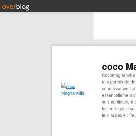
coco Ma
Cocomagnanville 
m'a permis de dev
connaissances et 
essentiellement d
suis appliquée à 
lecteurs qui le s
leur ai dédié : P