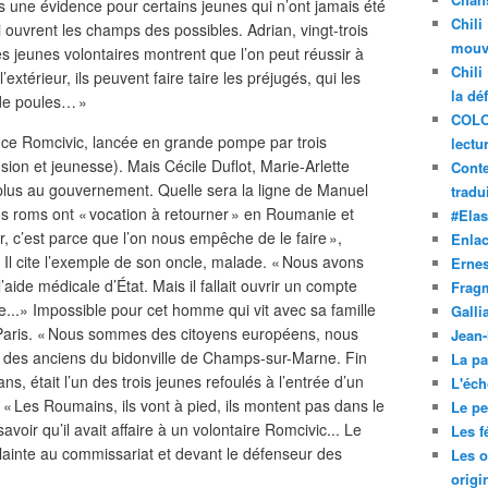
s une évidence pour certains jeunes qui n’ont jamais été
Chili
 ouvrent les champs des possibles. Adrian, vingt-trois
mouve
Les jeunes volontaires montrent que l’on peut réussir à
Chili
extérieur, ils peuvent faire taire les préjugés, qui les
la dé
 de poules… »
COLO
ience Romcivic, lancée en grande pompe par trois
lectu
usion et jeunesse). Mais Cécile Duflot, Marie-Arlette
Conte
 plus au gouvernement. Quelle sera la ligne de Manuel
tradui
ions roms ont « vocation à retourner » en Roumanie et
#Ela
er, c’est parce que l’on nous empêche de le faire »,
Enla
. Il cite l’exemple de son oncle, malade. « Nous avons
Ernes
’aide médicale d’État. Mais il fallait ouvrir un compte
Frag
ile...» Impossible pour cet homme qui vit avec sa famille
Galli
 Paris. « Nous sommes des citoyens européens, nous
Jean
 un des anciens du bidonville de Champs-sur-Marne. Fin
La pa
ns, était l’un des trois jeunes refoulés à l’entrée d’un
L'éch
. « Les Roumains, ils vont à pied, ils montent pas dans le
Le pet
avoir qu’il avait affaire à un volontaire Romcivic... Le
Les f
lainte au commissariat et devant le défenseur des
Les o
origi