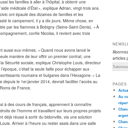
si les familles à aller à l’hôpital, à obtenir une
l’aide médicale d’État », explique Adrian, vingt-trois ans.
vic ont épaulé des dizaines de familles et les
vasté le campement, il y a dix jours. Même chose, en
rtée par les flammes à Bobigny (Seine-Saint-Denis). « À
compagnement, confie Nicolas, il revient avec trois
NEWSL
dent aussi eux-mêmes. « Quand nous avons lancé le
Abonnez
seule manière de leur offrir un premier contrat, une
articles 
 la Sécurité sociale, explique Christophe Louis, directeur
Email
 l’époque, c’était la seule faille pour échapper aux
essortissants roumains et bulgares dans l’Hexagone. » La
e depuis le 1er janvier 2014, devrait faciliter l’accès au
PAGES
0 Roms de France.
Actua
Au co
réper
si à des cours de français, apprennent à connaître
Chans
 droits de l’homme et travaillent sur leurs propres projets
argen
t déjà réussi à sortir du bidonville, via une solution
Chans
ouis. Arriver à l’heure ou rester assis dans une salle
Chan