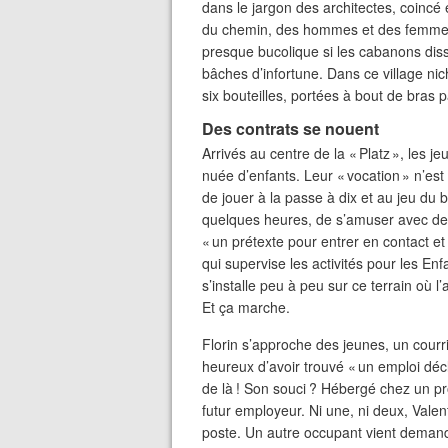
dans le jargon des architectes, coincé 
du chemin, des hommes et des femmes v
presque bucolique si les cabanons diss
bâches d’infortune. Dans ce village nich
six bouteilles, portées à bout de bras
Des contrats se nouent
Arrivés au centre de la « Platz », les 
nuée d’enfants. Leur « vocation » n’es
de jouer à la passe à dix et au jeu du 
quelques heures, de s’amuser avec de
« un prétexte pour entrer en contact et
qui supervise les activités pour les En
s’installe peu à peu sur ce terrain où 
Et ça marche.
Florin s’approche des jeunes, un courri
heureux d’avoir trouvé « un emploi dé
de là ! Son souci ? Hébergé chez un proc
futur employeur. Ni une, ni deux, Valent
poste. Un autre occupant vient demand