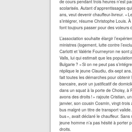
de cours pendant trois heures n’est pa
scolarisés. Autant d’apprentissages qui
ans, veut devenir chauffeur-livreur. « 
s’intégrer, résume Christophe Louis. À l’
font toujours passer pour des voleurs
L’association souhaite élargir l’expér
ministres (logement, lutte contre l’excl
Carlotti et Valérie Fourneyron ne sont
Valls, lui qui estimait que les populat
Bulgarie ? « Si on ne peut pas s’intégr
réplique le jeune Claudiu, dix-sept ans
fait toutes les démarches pour obtenir l
bancaire, avoir un justificatif de domic
dans un squat à la porte de Choisy, à
avons des droits ! » rajoute Cristian,
janvier, son cousin Cosmin, vingt-trois a
bus malgré un titre de transport valide
bus », avait déclaré le chauffeur. Sans s
jeune homme n’a pas hésité à porter p
droits.