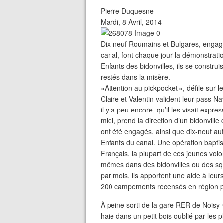
Pierre Duquesne
Mardi, 8 Avril, 2014
Dix-neuf Roumains et Bulgares, engagé
canal, font chaque jour la démonstrati
Enfants des bidonvilles, ils se construi
restés dans la misère.
«Attention au pickpocket », défile sur 
Claire et Valentin valident leur pass N
il y a peu encore, qu’il les visait exp
midi, prend la direction d’un bidonvil
ont été engagés, ainsi que dix-neuf aut
Enfants du canal. Une opération baptis
Français, la plupart de ces jeunes vol
mêmes dans des bidonvilles ou des squ
par mois, ils apportent une aide à leur
200 campements recensés en région p
À peine sorti de la gare RER de Noisy
haie dans un petit bois oublié par les 