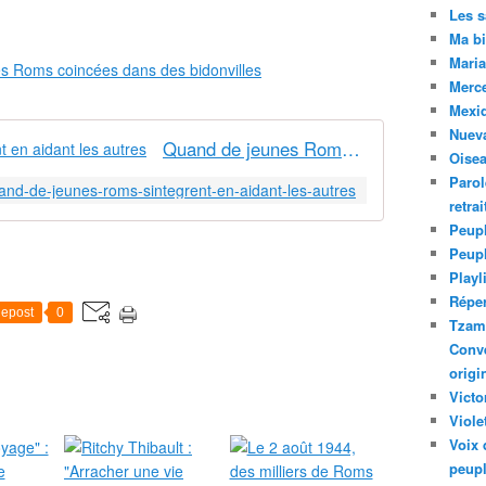
Les 
Ma bi
Maria
les Roms coincées dans des bidonvilles
Merc
Mexiq
Nuev
Quand de jeunes Roms s'intègrent en aidant les autres
Oise
Parol
uand-de-jeunes-roms-sintegrent-en-aidant-les-autres
retra
Peupl
Peup
Playl
Réper
epost
0
Tzam.
Conve
origi
Victo
Viole
Voix 
peupl