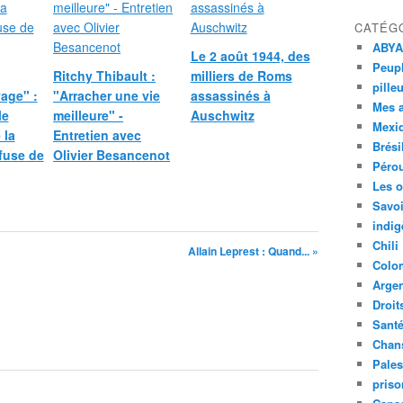
CATÉG
ABYA
Le 2 août 1944, des
Peupl
Ritchy Thibault :
milliers de Roms
pille
age" :
"Arracher une vie
assassinés à
Mes 
le
meilleure" -
Auschwitz
Mexi
 la
Entretien avec
Brési
fuse de
Olivier Besancenot
Péro
Les o
Savoi
indig
Chili
Allain Leprest : Quand... »
Colo
Argen
Droit
Sant
Chan
Pales
priso