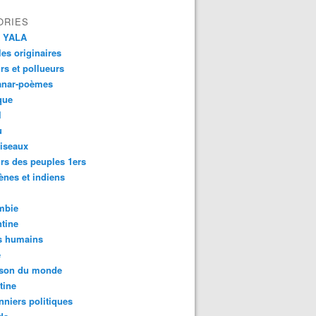
ORIES
 YALA
es originaires
urs et pollueurs
anar-poèmes
que
l
u
iseaux
rs des peuples 1ers
ènes et indiens
mbie
tine
s humains
é
son du monde
tine
nniers politiques