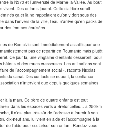
entre la N370 et l’université de Marne-la-Vallée. Au bout
ivent. Des enfants jouent. Cette clairière serait
éminés ça et là ne rappelaient qu’on y dort sous des
é dans l’envers de la ville, l’eau n’arrive qu’en packs de
 par des femmes épuisées.
jeunes de Romcivic sont immédiatement assaillis par une
t manifestement pas de repartir en Roumanie mais plutôt
béret. Ce jour-là, une vingtaine d’enfants cesseront, pour
s bâtons et des roues crasseuses. Les animations sont
 faire de l’accompagnement social », raconte Nicolas,
fants du canal. Des contacts se nouent, la confiance
l’association n’intervient que depuis quelques semaines.
er à la main. Ce père de quatre enfants est tout
claré » dans les espaces verts à Bretoncelles… à 250 km
he, il n’est plus très sûr de l’adresse à fournir à son
in, dix-neuf ans, lui vient en aide et l’accompagne à la
er de l’aide pour scolariser son enfant. Rendez-vous