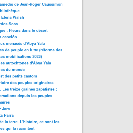
samedis de Jean-Roger Caussimon
bliothèque
 Elena Walsh
edes Sosa
ue : Fleurs dans le désert
a canción
aux menacés d'Abya Yala
es de peuple en lutte (réforme des
ites mobilisations 2023)
es autochtones d'Abya Yala
les du monde
ist des petits castors
toire des peuples originaires
 Les treize graines zapatistes :
rsations depuis les peuples
naires
r Jara
ta Parra
de la terre. L'histoire, ce sont les
es qui la racontent