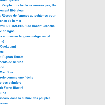
 : Peuple qui chante ne mourra pas, Un
ment libérateur
 : Réseau de femmes autochtones pour
fense de la mer
MB DE MALHEUR de Robert Lechêne,
re en ligne
s animés en langues indigènes (et
ts)
sQueLutam!
ces
t Pignon-Ernest
ments de Neruda
ano
-Max Brua
role comme une flèche
o des palmiers
it Ferrat illustré
élins
iseaux dans la culture des peuples
naires