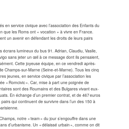
s en service civique avec l’association des Enfants du
on que les Roms ont « vocation » à vivre en France.
sent un avenir en défendant les droits de leurs pairs
les écrans lumineux du bus 91. Adrian, Claudiu, Vasile,
avigo sans jeter un œil à ce message dont ils pensaient,
ressément. Cette joyeuse équipe, en ce vendredi après-
le de Champs-sur-Marne (Seine-et-Marne). Tous les cinq
res jeunes, en service civique par l’association les
ée « Romcivic ». Car, mise à part une poignée de
ontaires sont des Roumains et des Bulgares vivant eux-
ats. En échange d’un premier contrat, et de 467 euros
s pairs qui continuent de survivre dans l’un des 150 à
arisienne.
-Champs, notre « team » du jour s’engouffre dans une
plans d’urbanisme. Un « délaissé urbain », comme on dit