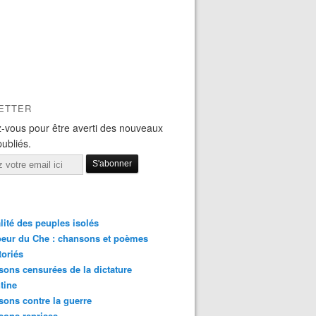
ETTER
-vous pour être averti des nouveaux
publiés.
lité des peuples isolés
eur du Che : chansons et poèmes
toriés
ons censurées de la dictature
tine
ons contre la guerre
sons reprises