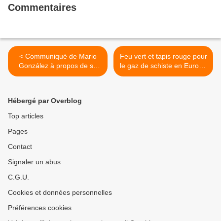
Commentaires
< Communiqué de Mario
Feu vert et tapis rouge pour
González à propos de sa
le gaz de schiste en Europe
condamnation
>
Hébergé par Overblog
Top articles
Pages
Contact
Signaler un abus
C.G.U.
Cookies et données personnelles
Préférences cookies