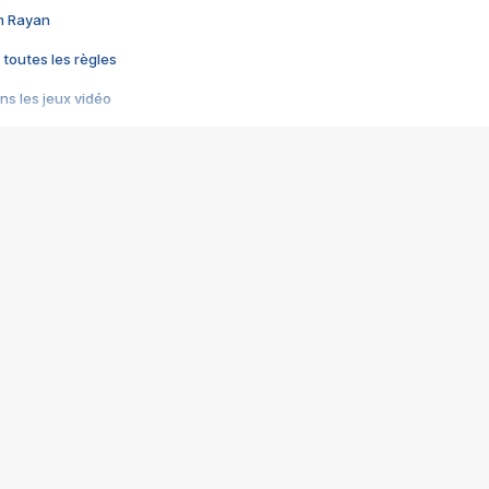
im Rayan
 toutes les règles
s les jeux vidéo
us choquant de Rockstar ? - Le scandale BULLY
e plus moche de Steam
du RÊVE tourne au CAUCHEMAR
pendant 8 heures
it… à tort
umiliés par un jeu vidéo
ire - Final Fantasy 8
ti un empire - Age of Empires
story DOFUS