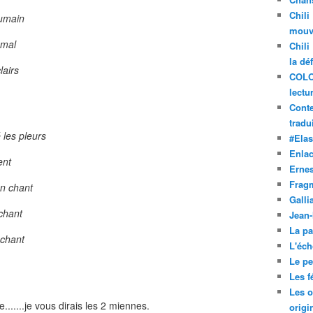
Chili
humain
mouve
 mal
Chili
la dé
lairs
COLO
lectu
Conte
tradui
 les pleurs
#Ela
Enla
ent
Ernes
Frag
n chant
Galli
chant
Jean
La pa
 chant
L'éch
Le pet
Les f
Les o
.......je vous dirais les 2 miennes.
origi