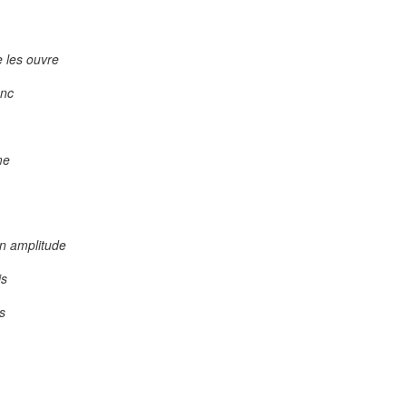
e les ouvre
anc
me
on amplitude
is
s