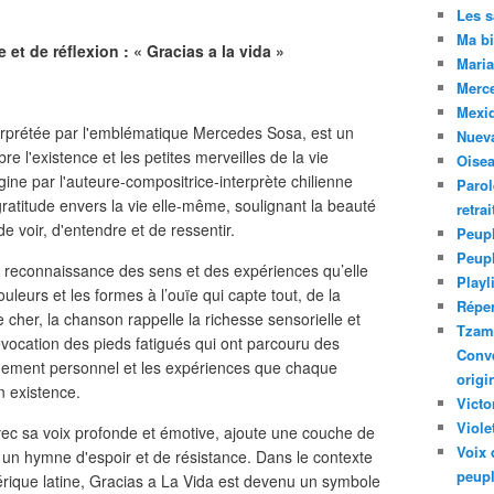
Les 
Ma bi
et de réflexion : « Gracias a la vida »
Maria
Merc
Mexiq
terprétée par l'emblématique Mercedes Sosa, est un
Nuev
 l'existence et les petites merveilles de la vie
Oise
igine par l'auteure-compositrice-interprète chilienne
Parol
ratitude envers la vie elle-même, soulignant la beauté
retra
de voir, d'entendre et de ressentir.
Peupl
Peup
 reconnaissance des sens et des expériences qu’elle
Playl
ouleurs et les formes à l’ouïe qui capte tout, de la
Réper
e cher, la chanson rappelle la richesse sensorielle et
Tzam.
l’évocation des pieds fatigués qui ont parcouru des
Conve
inement personnel et les expériences que chaque
origi
 existence.
Victo
Viole
c sa voix profonde et émotive, ajoute une couche de
Voix 
t un hymne d'espoir et de résistance. Dans le contexte
peupl
mérique latine, Gracias a La Vida est devenu un symbole