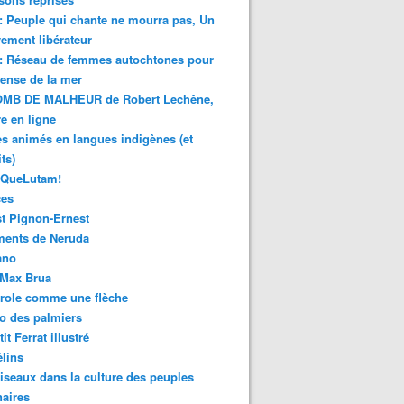
 : Peuple qui chante ne mourra pas, Un
ment libérateur
 : Réseau de femmes autochtones pour
fense de la mer
MB DE MALHEUR de Robert Lechêne,
re en ligne
s animés en langues indigènes (et
ts)
sQueLutam!
ces
t Pignon-Ernest
ments de Neruda
ano
-Max Brua
role comme une flèche
o des palmiers
it Ferrat illustré
élins
iseaux dans la culture des peuples
naires