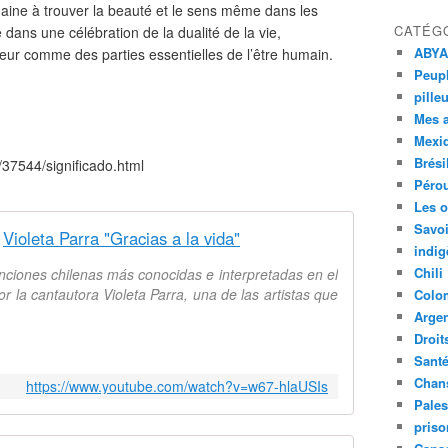
aine à trouver la beauté et le sens même dans les
CATÉG
dans une célébration de la dualité de la vie,
ABYA
ouleur comme des parties essentielles de l’être humain.
Peupl
pille
Mes 
Mexi
Brési
37544/significado.html
Péro
Les o
Savoi
Violeta Parra "Gracias a la vida"
indig
Chili
anciones chilenas más conocidas e interpretadas en el
 la cantautora Violeta Parra, una de las artistas que
Colo
Argen
Droit
Sant
Chan
https://www.youtube.com/watch?v=w67-hlaUSIs
Pales
priso