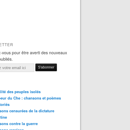
ETTER
-vous pour être averti des nouveaux
publiés.
lité des peuples isolés
eur du Che : chansons et poèmes
toriés
ons censurées de la dictature
tine
ons contre la guerre
sons reprises