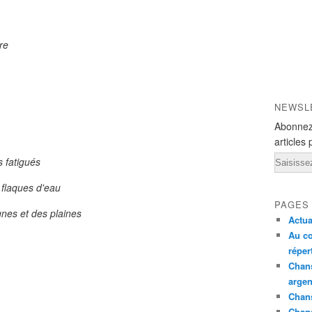
re
NEWSL
Abonnez
articles 
Email
 fatigués
s flaques d'eau
PAGES
nes et des plaines
Actua
Au co
réper
Chans
argen
Chans
Chan