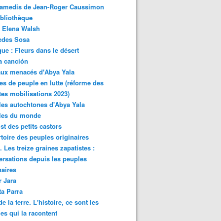
samedis de Jean-Roger Caussimon
bliothèque
 Elena Walsh
edes Sosa
ue : Fleurs dans le désert
a canción
aux menacés d'Abya Yala
es de peuple en lutte (réforme des
ites mobilisations 2023)
es autochtones d'Abya Yala
les du monde
ist des petits castors
toire des peuples originaires
 Les treize graines zapatistes :
rsations depuis les peuples
naires
r Jara
ta Parra
de la terre. L'histoire, ce sont les
es qui la racontent