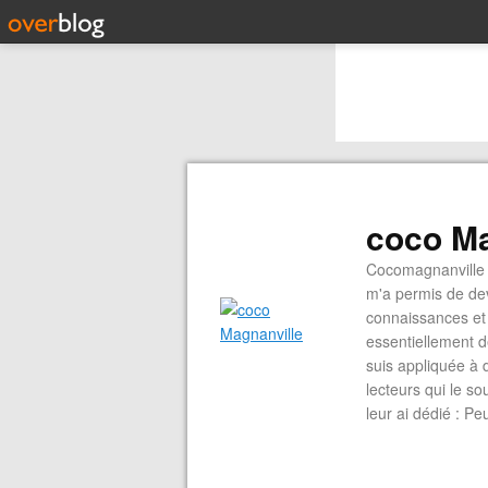
coco Ma
Cocomagnanville 
m'a permis de dev
connaissances et 
essentiellement d
suis appliquée à 
lecteurs qui le s
leur ai dédié : P