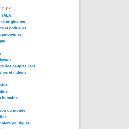
ORIES
 YALA
es originaires
urs et pollueurs
anar-poèmes
que
l
u
iseaux
rs des peuples 1ers
ènes et indiens
mbie
tine
s humains
é
son du monde
tine
nniers politiques