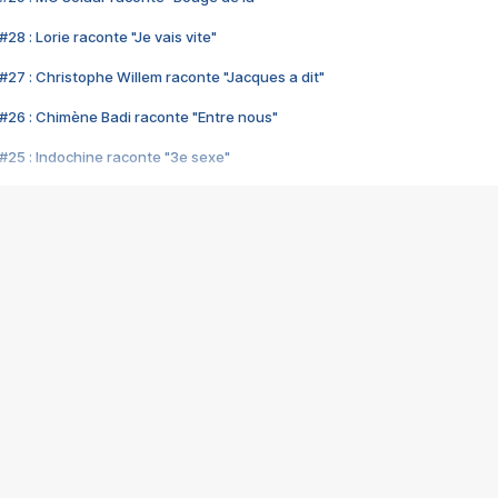
28 : Lorie raconte "Je vais vite"
#27 : Christophe Willem raconte "Jacques a dit"
#26 : Chimène Badi raconte "Entre nous"
#25 : Indochine raconte "3e sexe"
#24 : Zaho raconte "C'est chelou"
#23 : Patrick Bruel raconte "Au café des délices"
#22 : Kyo raconte "Le chemin"
#21 : Nolwenn Leroy raconte "Cassé"
#20 : Patrick Hernandez raconte "Born to be alive"
#19 : Lorie raconte "Près de moi"
#18 : Michael Jones raconte "A nos actes manqués" (avec Jean-Jacque
#17 : Khaled raconte "Aïcha"