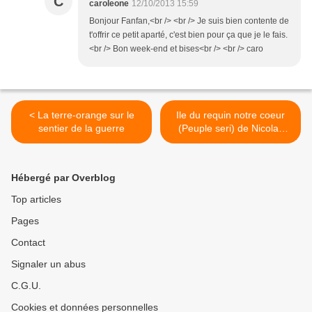
C
caroleone
12/10/2013 15:59
Bonjour Fanfan,<br /> <br /> Je suis bien contente de
t'offrir ce petit aparté, c'est bien pour ça que je le fais.
<br /> Bon week-end et bises<br /> <br /> caro
< La terre-orange sur le
Ile du requin notre coeur
sentier de la guerre
(Peuple seri) de Nicolas
Défossé >
Hébergé par Overblog
Top articles
Pages
Contact
Signaler un abus
C.G.U.
Cookies et données personnelles